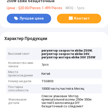
250W Ebike безщеточный
Цена：$20.00/Pieces 1-499 Pieces
MOQ：1pcs
Лучшая цена
Контакт
Характер Продукции
,
регулятор скорости ebike 250W
Высокий свет
,
регулятор скорости ebike 36V
регулятор мотора ebike 36V 250W
Количество мин
1pcs
заказа
Место
Китай
происхождения
Номер модели
TSGB03
Поставка
10000 часть/частей в Месяц
способности
Список упаковки: Мотор
Упаковывая
прямоугольной волны 250w 350w
детали
частей E-велосипеда DIY
безщеточный со спидомет