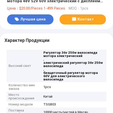
мотора 48V 52V 60V электрический с дисплеем
LCD
Цена：$20.00/Pieces 1-499 Pieces
MOQ：1pcs
Лучшая цена
Контакт
Характер Продукции
Регулятор 36v 250w велосипеда
мотора электрический
,
электрический регулятор 36v 250w
Высокий свет
велосипеда
,
безщеточный регулятор мотора
60V для электрического
велосипеда
Количество мин
1pcs
заказа
Место
Китай
происхождения
Номер модели
TSGB03
Поставка
10000 часть/частей в Месяц