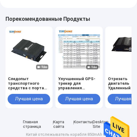
Порекомендованные Продукты
Следопыт
Улучшенный GPS-
Отрезать
транспортного
трекер для
двигатель
средства с портами
управления
Удаленный G
ввода/вывода
цепочкой поставок
трекер с реле 
связи 2G/3G/4G,
с дополнительным
запасной бат
Лучшая цена
Лучшая цена
Лучшая ц
сигнализацией
идентификатором
1000mAh / 4.2
скорости GPRS и
водителя и
дополнительным
бесплатным
RFID
программным
обеспечением
Главная
Карта
Контакты
Desktop
отслеживания
страница
сайта
Site
Китай отслежыватель корабля 850mAh GPS