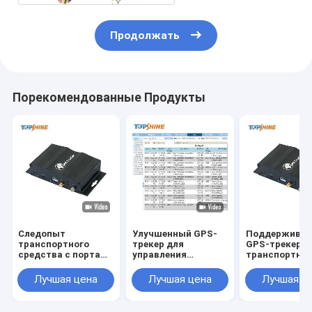
Продолжать
Порекомендованные Продукты
Следопыт
Улучшенный GPS-
Поддержива
транспортного
трекер для
GPS-трекер д
средства с портами
управления
транспортны
ввода/вывода
цепочкой поставок
средств с си
связи 2G/3G/4G,
с дополнительным
SOS и
Лучшая цена
Лучшая цена
Лучшая ц
сигнализацией
идентификатором
идентификац
скорости GPRS и
водителя и
водителя
дополнительным
бесплатным