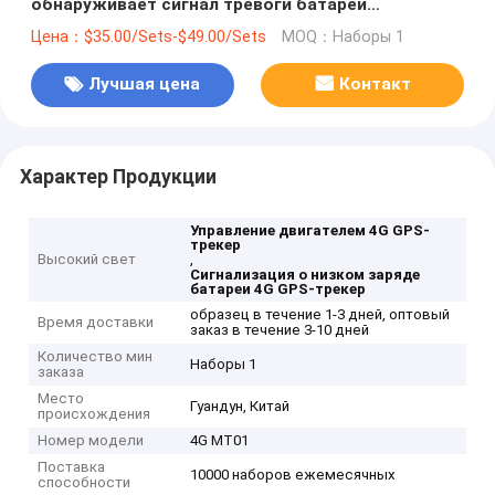
обнаруживает сигнал тревоги батареи
напряжения тока корабля низкий
Цена：$35.00/Sets-$49.00/Sets
MOQ：Наборы 1
Лучшая цена
Контакт
Характер Продукции
Управление двигателем 4G GPS-
трекер
Высокий свет
,
Сигнализация о низком заряде
батареи 4G GPS-трекер
образец в течение 1-3 дней, оптовый
Время доставки
заказ в течение 3-10 дней
Количество мин
Наборы 1
заказа
Место
Гуандун, Китай
происхождения
Номер модели
4G MT01
Поставка
10000 наборов ежемесячных
способности