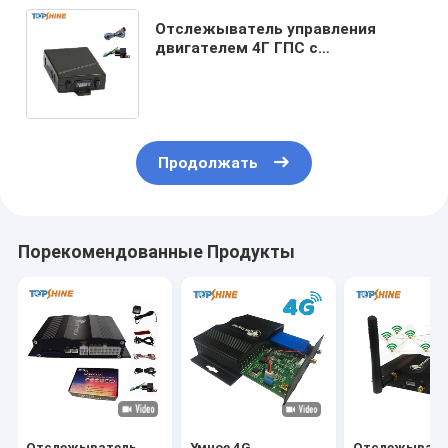
Отслежыватель управления
двигателем 4Г ГПС с
обнаруживает сигнал тревоги
батареи напряжения тока
корабля низкий
Продолжать
Порекомендованные Продукты
Отслежыватель
Умное 4G
Отслежывате