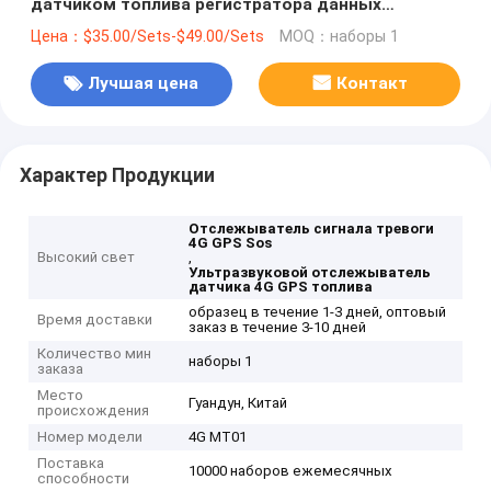
датчиком топлива регистратора данных
интернета Cat1 ультразвуковым
Цена：$35.00/Sets-$49.00/Sets
MOQ：наборы 1
Лучшая цена
Контакт
Характер Продукции
Отслежыватель сигнала тревоги
4G GPS Sos
Высокий свет
,
Ультразвуковой отслежыватель
датчика 4G GPS топлива
образец в течение 1-3 дней, оптовый
Время доставки
заказ в течение 3-10 дней
Количество мин
наборы 1
заказа
Место
Гуандун, Китай
происхождения
Номер модели
4G MT01
Поставка
10000 наборов ежемесячных
способности