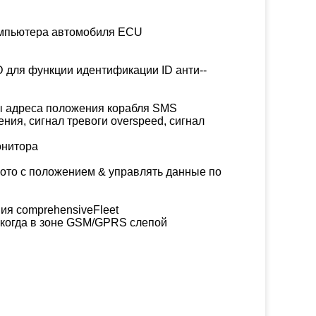
компьютера автомобиля ECU
 для функции идентификации ID анти--
цы адреса положения корабля SMS
ия, сигнал тревоги overspeed, сигнал 
онитора
ото с положением & управлять данные по
ия comprehensiveFleet
 когда в зоне GSM/GPRS слепой