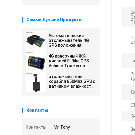
С
О
Самые Лучшие Продукты
П
Автоматический
П
отслежыватель 4G
О
GPS положения
автомобиля RS232
отслеживая блок с
4G красочный ЖК-
камерой RFID
Га
дисплей E-Bike GPS
Vehicle Trackerr с
умным всадником
Р
определяет
отслежыватель
Д
корабля 850Mhz GPS с
датчиком влажности
температуры
Д
Bluetooth
O
Контакты
К
Контакты:
Mr. Tony
В