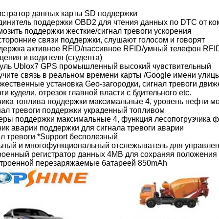
гистратор данных карты SD поддержки
единитель поддержки OBD2 для чтения данных по DTC от 
мозить поддержки жесткие/сигнал тревоги ускорения
усторонние связи поддержки, слушают голосом и говорят
ддержка активное RFID/пассивное RFID/умный телефон RFID
щения и водителя (студента)
дуль Ublox7 GPS промышленный высокий чувствительный
лучите связь в реальном времени карты /Google имени ули
жественные установка Geo-загородки, сигнал тревоги движен
ги кудели, отрезок главной власти с бдительного etc.
тчика топлива поддержки максимальные 4, уровень нефти м
гнал тревоги поддержки украденный топливом
меры поддержки максимальные 4, функция лесопогрузчика ф
чик аварии поддержки для сигнала тревоги аварии
ал тревоги *Support бесполезный
льный и многофункциональный отслежыватель для управлен
троенный регистратор данных 4MB для сохраняя положения
встроенной перезаряжаемые батареей 850mAh