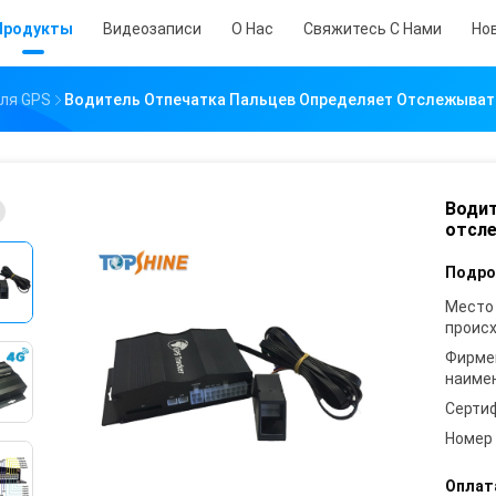
Продукты
Видеозаписи
О Нас
Свяжитесь С Нами
Но
ля GPS
Водитель Отпечатка Пальцев Определяет Отслежыват
Водит
отсле
Подро
Место
проис
Фирме
наиме
Серти
Номер
Оплат