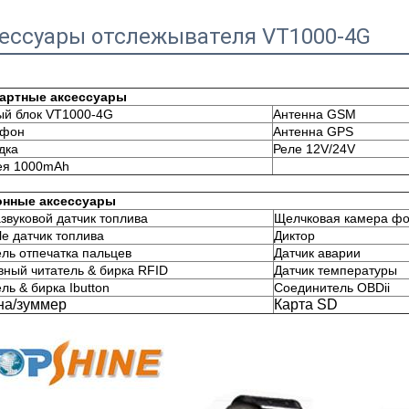
ессуары отслежывателя VT1000-4G
артные аксессуары
ый блок VT1000-4G
Антенна GSM
офон
Антенна GPS
дка
Реле 12V/24V
ея 1000mAh
нные аксессуары
звуковой датчик топлива
Щелчковая камера фо
le датчик топлива
Диктор
ель отпечатка пальцев
Датчик аварии
вный читатель & бирка RFID
Датчик температуры
ль & бирка Ibutton
Соединитель OBDii
на/зуммер
Карта SD