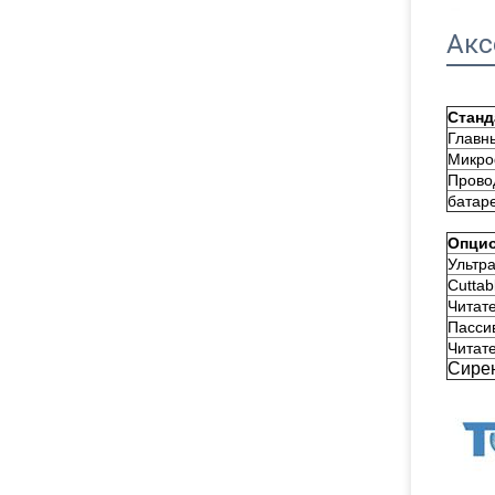
Акс
Станд
Главн
Микр
Прово
батар
Опцио
Ультра
Cuttab
Читат
Пасси
Читате
Сире