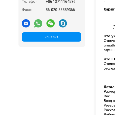
Телефон:
+86 13711164586
Харак
Факс:
86-020-85589366
(
Что у
контакт
Отпеча
unauth
админи
Что I
Отслеж
отслеж
Детал
Разме
Вес
Ввод 
Резер
Расхо
Рабоч