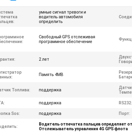
истема
умные сигнал тревоги и
тпечатка
водитель автомобиля
Соеди
альцев:
определить
рограммное
Свободный GPS отслеживая
Функц
беспечение:
программное обеспечение
Двухс
рантия:
2 лет
Говор
егистратор
Резер
Память 4MB
анных:
Батар
Датчи
атчик Топлива:
поддержка
Темпе
TA:
поддержка
RS232
нопка Sos:
поддержка
Порт:
Водитель отпечатка пальцев определяет о
ыделить:
Отслежыватель управления 4G GPS флота