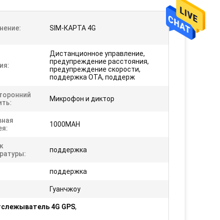
нение:
SIM-КАРТА 4G
Дистанционное управление,
предупреждение расстояния,
ия:
предупреждение скорости,
поддержка OTA, поддерж
торонний
Микрофон и диктор
ить:
вная
1000MAH
ея:
к
поддержка
ратуры:
:
поддержка
Гуанчжоу
тслежыватель 4G GPS
,