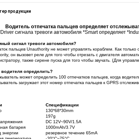
тер продукции
Водитель отпечатка пальцев определяет отслежыва
*Driver сигнала тревоги автомобиля *Smart определяет *Indu
мный сигнал тревоги автомобиля?
ток пальцев Unauthority не может управлять кораблем. Как только
ority, он вызовет реле для того чтобы отрезать с двигателя автомат
стратору, также сирене пуска для того чтобы звучать. (Для управл
D водителя определить?
ыватель может определить 100 отпечатков пальцев, когда водитель
ыватель загружает этот номер отпечатка пальцев к GPRS отслежива
и
Спецификации
р
130*68*30mm
197g
напряжения
DC 12V~90V/1.5A
вная батарея
1000mAh/3.7V
д энергии
резервное течение 65mA
ая температура
-20°C~75°C