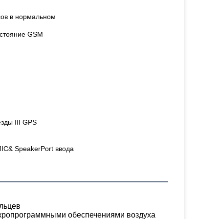
сов в нормальном
состояние GSM
зды III GPS
MIC& SpeakerPort ввода
альцев
кропрограммными обеспечениями воздуха 