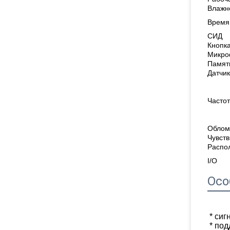
Влажн
Время
СИД
Кнопк
Микро
Памят
Датчик
Часто
Облом
Чувст
Распол
I/O
Осо
* си
* по