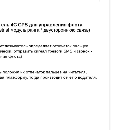
тель 4G GPS для управления флота
strial модуль ранга * двустороннюю связь)
 отслежыватель определяет отпечаток пальцев
ически, отправить сигнал тревоги SMS и звонок к
ения флота)
 положил их отпечаток пальцев на читателя,
я платформу, тогда производит отчет о водителя.