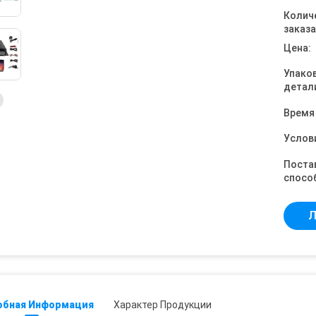
Колич
заказа
Цена:
Упако
детал
Время
Услов
Поста
спосо
Л
обная Информация
Характер Продукции