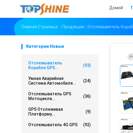
Домой
Главная Страница
Продукция
Отслежыватель Кораб
Категории Новые
Отслежыватель
(93)
Корабля GPS...
Умная Аварийная
(24)
Система Автомобиля...
Отслежыватель GPS
(36)
Мотоцикла...
GPS Отслеживая
(9)
Платформу...
Отслежыватель 4G GPS
(92)