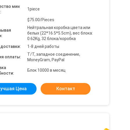
ество мин
1piece
:
$75.00/Pieces
Нейтральная коробка цвета или
вывая
белых (22*16.5*5.5cm), вес блока:
и:
0.62Kg, 32 блока/коробка
 доставки:
1-8 дней работы
T/T, западное соединение,
ия оплаты:
MoneyGram, PayPal
вка
Блок 10000 в месяц
бности:
учшая Цена
Контакт