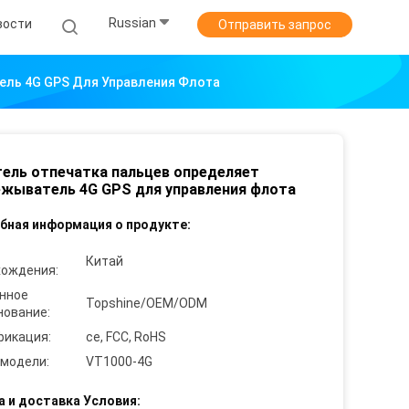
Russian
вости
Отправить запрос
ель 4G GPS Для Управления Флота
ель отпечатка пальцев определяет
жыватель 4G GPS для управления флота
бная информация о продукте:
Китай
хождения:
нное
Topshine/OEM/ODM
нование:
фикация:
ce, FCC, RoHS
 модели:
VT1000-4G
а и доставка Условия: