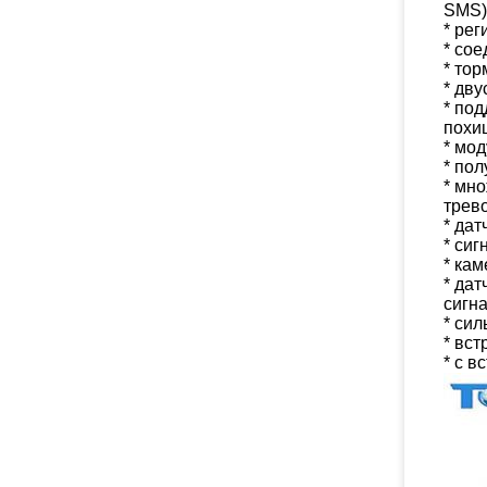
SMS)
* ре
* со
* тор
* дв
* по
похи
* мо
* по
* мно
трево
* да
* си
* ка
* дат
сигн
* си
* вс
* с 