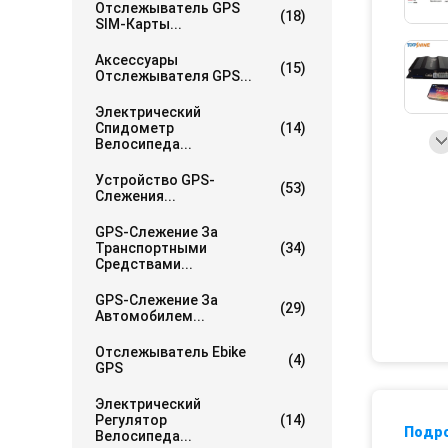
Отслежыватель GPS
(18)
SIM-Карты...
Аксессуары
(15)
Отслежывателя GPS...
Электрический
Спидометр
(14)
Велосипеда...
Устройство GPS-
(53)
Слежения...
GPS-Слежение За
Транспортными
(34)
Средствами...
GPS-Слежение За
(29)
Автомобилем...
Отслежыватель Ebike
(4)
GPS
Электрический
Регулятор
(14)
Подр
Велосипеда...