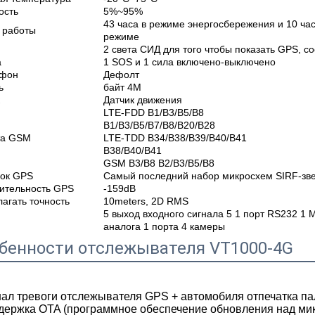
ость
5%~95%
43 часа в режиме энергосбережения и 10 ча
 работы
режиме
2 света СИД для того чтобы показать GPS, 
а
1 SOS и 1 сила включено-выключено
фон
Дефолт
ь
байт 4M
Датчик движения
LTE-FDD B1/B3/B5/B8
B1/B3/B5/B7/B8/B20/B28
та GSM
LTE-TDD B34/B38/B39/B40/B41
B38/B40/B41
GSM B3/B8 B2/B3/B5/B8
ок GPS
Самый последний набор микросхем SIRF-зве
вительность GPS
-159dB
агать точность
10meters, 2D RMS
5 выход входного сигнала 5 1 порт RS232 1 
аналога 1 порта 4 камеры
бенности отслежывателя VT1000-4G
гнал тревоги отслежывателя GPS + автомобиля отпечатка п
ддержка OTA (программное обеспечение обновления над ми