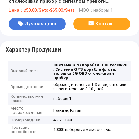
отслеживая прибор с сигналом тревоги
усталости водителя
Цена：$50.00/Sets-$65.00/Sets
MOQ：наборы 1
Лучшая цена
Контакт
Характер Продукции
Система GPS корабля OBD тележки
,
,
Система GPS корабля флота
Высокий свет
тележка 2G OBD отслеживая
прибор
образец в течение 1-3 дней, оптовый
Время доставки
заказ в течение 3-10 дней
Количество мин
наборы 1
заказа
Место
Гуандун, Китай
происхождения
Номер модели
4G VT1000
Поставка
10000 наборов ежемесячных
способности