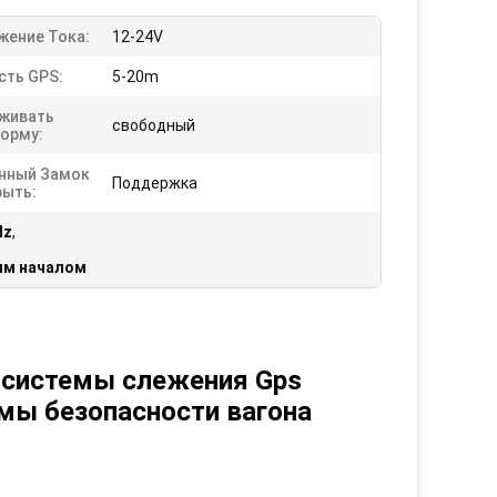
жение Тока:
12-24V
сть GPS:
5-20m
живать
свободный
орму:
нный Замок
Поддержка
рыть:
Hz
,
ым началом
системы слежения Gps 
мы безопасности вагона 