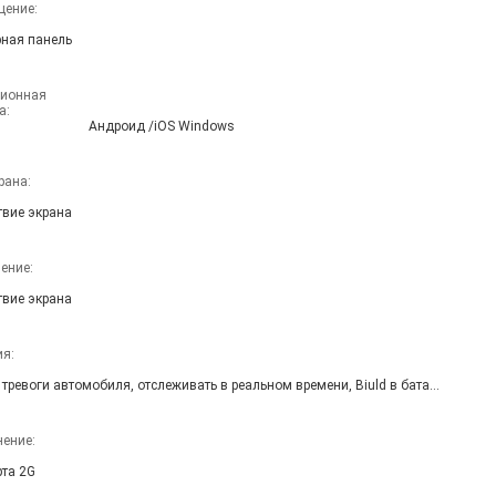
щение:
ная панель
ионная 
а:
Андроид /iOS Windows
рана:
твие экрана
ение:
твие экрана
я:
сигнал тревоги автомобиля, отслеживать в реальном времени, Biuld в батарее, ACC для того чтобы обнаружить зажигание
ение:
рта 2G