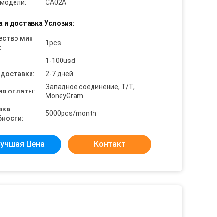
 модели:
CA02A
а и доставка Условия:
ество мин
1pcs
:
1-100usd
 доставки:
2-7 дней
Западное соединение, T/T,
ия оплаты:
MoneyGram
вка
5000pcs/month
бности:
учшая Цена
Контакт