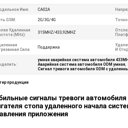
одельное Имя:
CA02A
Напря
еть GSM:
2G/3G/4G
Точно
олее Удаленная
Отсле
315MHZ/433,92MHZ
астота (MHz):
Платф
даленная
Удале
Поддержка
трезанная Сила:
И Отк
умная аварийная система автомобиля 433M
ыделить:
Аварийная система автомобиля ODM умная
,
Сигнал тревоги автомобиля ODM с удаленн
тер продукции
ильные сигналы тревоги автомобиля 
гателя стопа удаленного начала систе
авления приложения