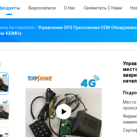
Продукты
Видеозаписи
О Нас
Свяжитесь С Нами
Но
тема Автомобиля
Управление GPS Приложения ODM Обнаружив
ом 433MHz
Управ
мест
авари
нача
Подро
Место
проис
Фирме
наиме
Серти