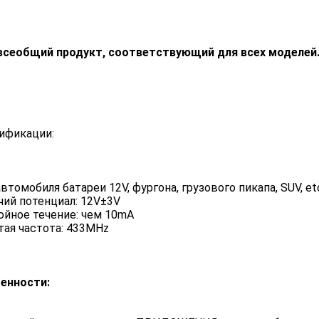
всеобщий продукт, соответствующий для всех моделей.
ификации:
втомобиля батареи 12V, фургона, грузового пикапа, SUV, e
чий потенциал: 12V±3V
ойное течение: чем 10mA
тая частота: 433MHz
енности: