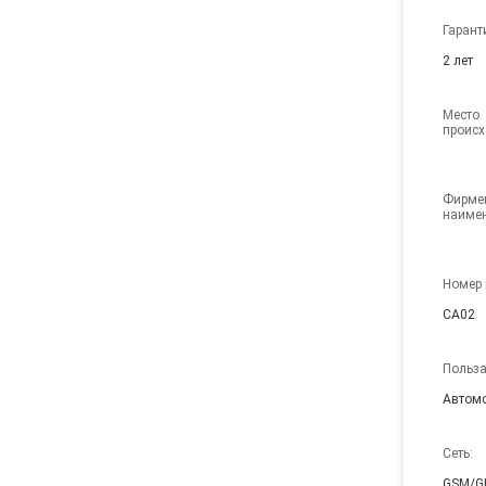
Гарант
2 лет
Место 
происх
Фирмен
наиме
Номер 
CA02
Польза
Автом
Сеть:
GSM/G