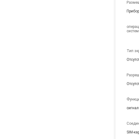
Разме
Прибор
операц
систем
Тип эк
Отсутс
Разреш
Отсутс
Функци
Соедин
SIM-ка