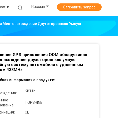
Russian
вости
Отправить запрос
ая Местонахождение Двухстороннюю Умную
ление GPS приложения ODM обнаруживая
онахождение двухстороннюю умную
йную систему автомобиля с удаленным
лом 433MHz
бная информация о продукте:
Китай
хождения:
нное
TOPSHINE
нование:
фикация:
CE