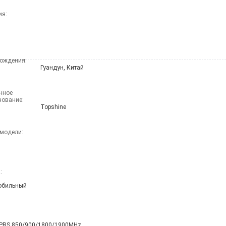
ия:
ождения:
Гуандун, Китай
ное 
нование:
Topshine
модели:
:
обильный
PRS 850/900/1800/1900MHz