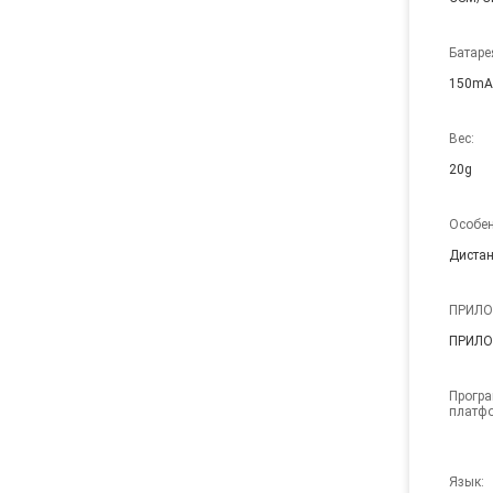
Батаре
150mA
Вес:
20g
Особен
Дистан
ПРИЛО
ПРИЛО
Програ
платфо
Язык: