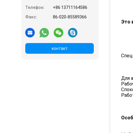
Телефон:
+86 13711164586
Факс:
86-020-85589366
Это 
контакт
Спец
Для а
Рабо
Спок
Рабо
Особ