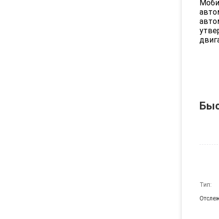
Моби
авто
авто
утве
двиг
Быс
Тип:
Отсле