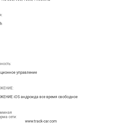
я:
h
ность:
ционное управление
ЖЕНИЕ:
ЖЕНИЕ iOS андроида все время свободное
ммная 
рма сети:
www.track-car.com