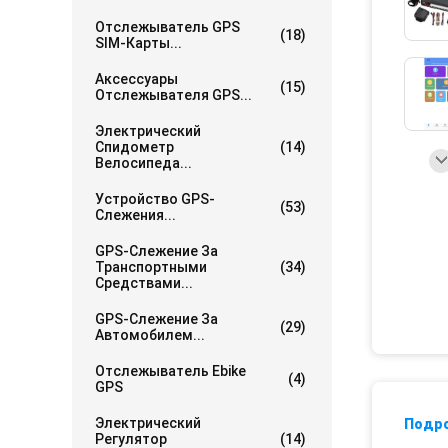
Отслежыватель GPS
(18)
SIM-Карты...
Аксессуары
(15)
Отслежывателя GPS...
Электрический
Спидометр
(14)
Велосипеда...
Устройство GPS-
(53)
Слежения...
GPS-Слежение За
Транспортными
(34)
Средствами...
GPS-Слежение За
(29)
Автомобилем...
Отслежыватель Ebike
(4)
GPS
Электрический
Подр
Регулятор
(14)