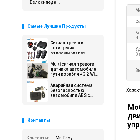
Велосипеда...
М
С
Самые Лучшие Продукты
Б
Ч
Сигнал тревоги
похищения
У
отслежывателя
О
Точки доступа 4G GPS
WiFi системы
Multi сигнал тревоги
безопасности
датчика автомобиля
В
корабля
пути корабля 4G 2 WiFi
дистанционного
канала с
управления анти-
отслеживать RFID
Аварийная система
GPS
Харак
безопасностью
автомобиля ABS с
контролем топлива
системы замка GPS
Моб
отслеживая
дви
центральным
Контакты
упр
Контакты:
Mr. Tony