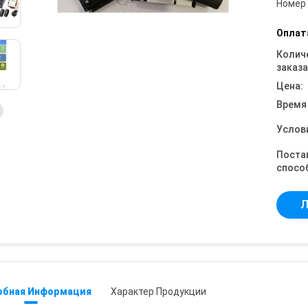
Номер
Оплат
Колич
заказа
Цена:
Время
Услов
Поста
спосо
Л
обная Информация
Характер Продукции