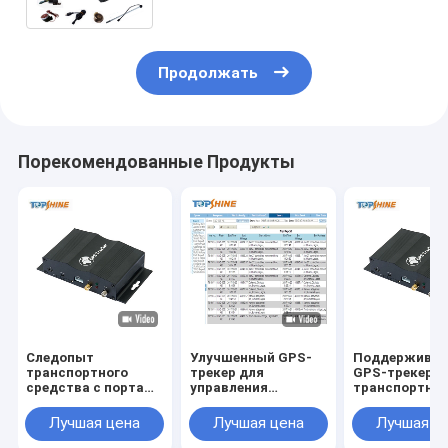
Продолжать
Порекомендованные Продукты
Следопыт
Улучшенный GPS-
Поддержива
транспортного
трекер для
GPS-трекер д
средства с портами
управления
транспортны
ввода/вывода
цепочкой поставок
средств с си
связи 2G/3G/4G,
с дополнительным
SOS и
Лучшая цена
Лучшая цена
Лучшая ц
сигнализацией
идентификатором
идентификац
скорости GPRS и
водителя и
водителя