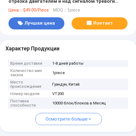
отрезка двигателем и над сигналом тревоги
скорости
Цена：$49.00/Piece
MOQ：1piece
Лучшая цена
Контакт
Характер Продукции
Время доставки
1-8 дней работы
Количество мин
1piece
заказа
Место
Гуандун, Китай
происхождения
Номер модели
VT200
Поставка
10000 блок/блоков в Месяц
способности
Осмотрите больше