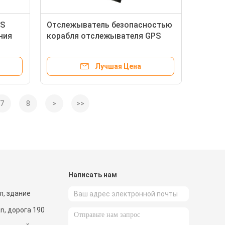
PS
Отслежыватель безопасностью
ния
корабля отслежывателя GPS
м
мотоцикла имущества FCC со
свободной системой слежения
Лучшая Цена
7
8
>
>>
и
Написать нам
ол, здание
an, дорога 190