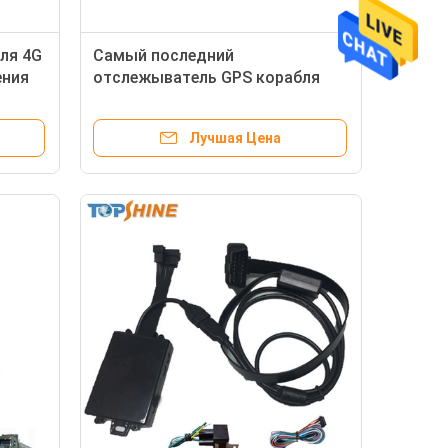
ля 4G
Самый последний
ения
отслежыватель GPS корабля
такси автобуса тележки
автомобиля с картой SD камеры
Лучшая Цена
сигнала тревоги автомобиля
RFID