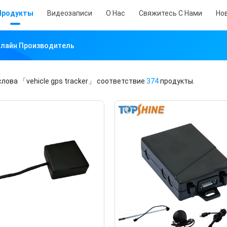
Продукты
Видеозаписи
О Нас
Свяжитесь С Нами
Но
Онлайн Производитель
слова
「vehicle gps tracker」
соответствие
374
продукты.