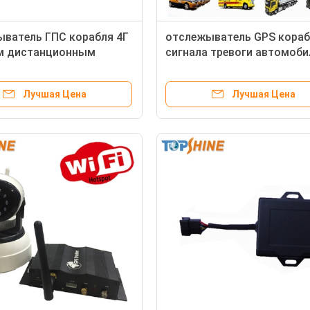
ватель ГПС корабля 4Г
отслежыватель GPS кораб
м дистанционным
сигнала тревоги автомоби
 двойным видеоканалом
450mAh Bluetooth RFID
отсутствие ежемесячной 
Лучшая Цена
Лучшая Цена