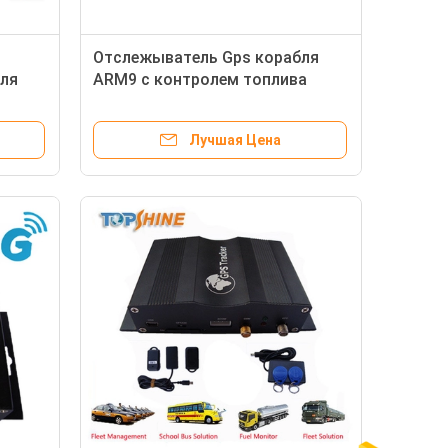
Отслежыватель Gps корабля
ля
ARM9 с контролем топлива
ACC
кнопки веса Rs485 RS232
-
Лучшая Цена