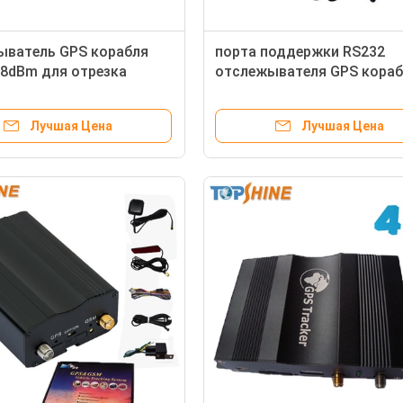
ыватель GPS корабля
порта поддержки RS232
8dBm для отрезка
отслежывателя GPS кораб
 двигателя и
напряжения тока 4G 90V 
биля стопа
похищения широкого анти
Лучшая Цена
Лучшая Цена
обнаруживает