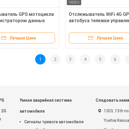
ыватель GPS мотоцикла
Отслежыватель WiFi 4G G
гистратором данных
автобуса тележки управле
ения 2MB двигателя
флота VT1000 с контроле
камеры 360 градусов
Лучшая Цена
Лучшая Цена
1
2
3
4
5
6
PS
Умная аварийная система
Следовать нам
 2G
1303, 13th п
автомобиля
я
Yuehai Kaixu
Сигналы тревоги автомобиля