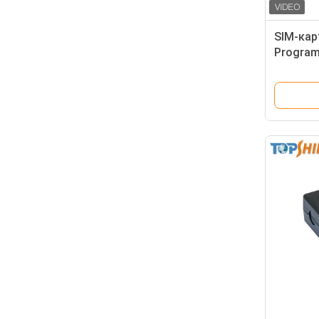
SIM-кар
Program
отслежы
прибора