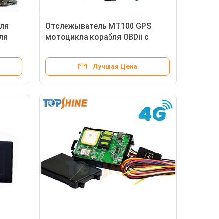
ля
Отслежыватель MT100 GPS
ля
мотоцикла корабля OBDii с
реальным управлением ECU
платы
Лучшая Цена