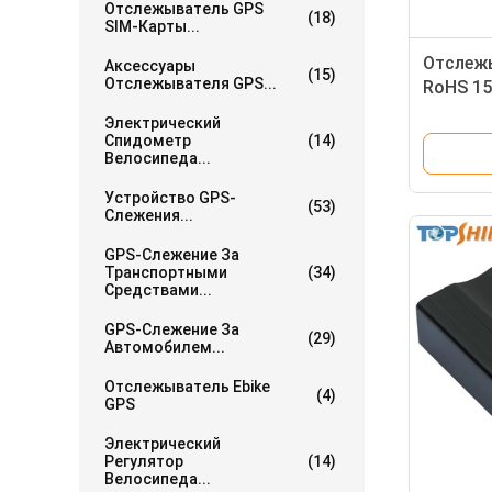
Отслежыватель GPS
(18)
SIM-Карты...
Отслеж
Аксессуары
(15)
Отслежывателя GPS...
RoHS 15
функции
Электрический
автомо
Спидометр
(14)
Велосипеда...
Устройство GPS-
(53)
Слежения...
GPS-Слежение За
Транспортными
(34)
Средствами...
GPS-Слежение За
(29)
Автомобилем...
Отслежыватель Ebike
(4)
GPS
Электрический
Регулятор
(14)
Велосипеда...