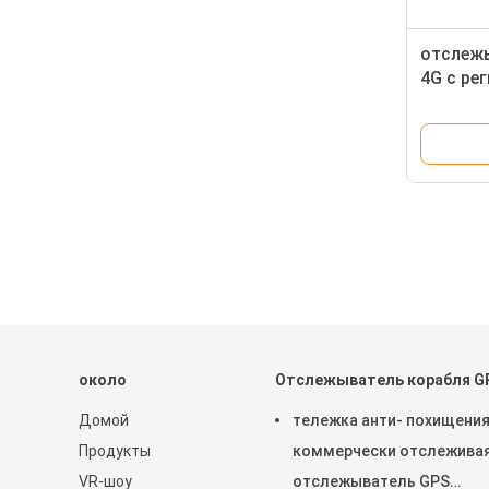
отслеж
4G с ре
обнаруж
около
Отслежыватель корабля G
Домой
тележка анти- похищения
Продукты
коммерчески отслежива
VR-шоу
отслежыватель GPS