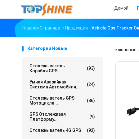
Домой
Главная Страница
Продукция
Vehicle Gps Tracker 
Категории Новые
ключевые 
Отслежыватель
(93)
Корабля GPS...
Умная Аварийная
(24)
Система Автомобиля...
Отслежыватель GPS
(36)
Мотоцикла...
GPS Отслеживая
(9)
Платформу...
Отслежыватель 4G GPS
(92)