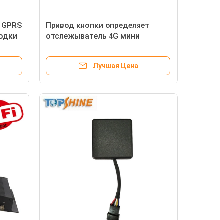
 GPRS
Привод кнопки определяет
одки
отслежыватель 4G мини
внутренний GPS с расходом
топлива
Лучшая Цена