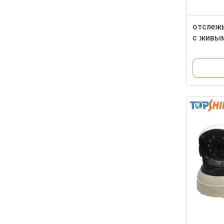
отслежы
с живы
онлайн