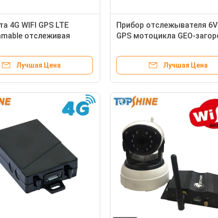
та 4G WIFI GPS LTE
Прибор отслежывателя 6V
mable отслеживая
GPS мотоцикла GEO-загор
ватель Gps порта Obd
для велосипеда
 с камерой
Лучшая Цена
Лучшая Цена