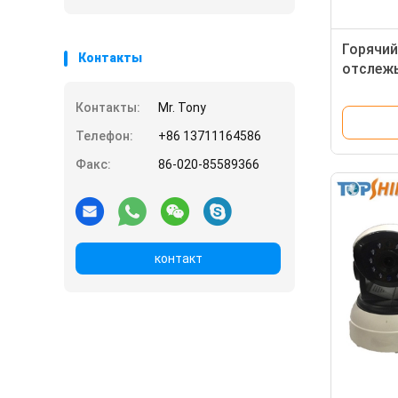
Горячий
Контакты
отслеж
автобус
похищен
Контакты:
Mr. Tony
тревоги
Телефон:
+86 13711164586
анти-
Факс:
86-020-85589366
контакт