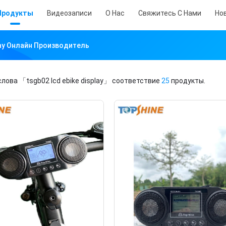
Продукты
Видеозаписи
О Нас
Свяжитесь С Нами
Но
play Онлайн Производитель
слова
「tsgb02 lcd ebike display」
соответствие
25
продукты.