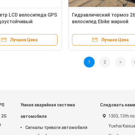
тр LCD велосипеда GPS
Гидравлический тормоз 26
доустойчивый
велосипед Ebike жирной
ческий показывает с
автошины покрышки 500
ем в шинах
электрический с GPS
Лучшая Цена
Лучшая Цена
обнаруживая местонахож
LCD
1
2
>
PS
Умная аварийная система
Следовать нам
 2G
1303, 13th п
автомобиля
я
Yuehai Kaixu
Сигналы тревоги автомобиля