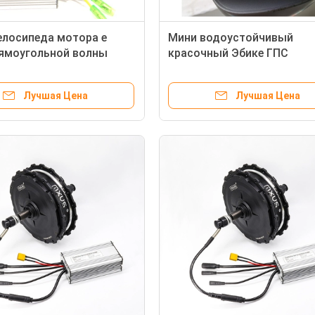
елосипеда мотора e
Мини водоустойчивый
рямоугольной волны
красочный Эбике ГПС
50w безщеточные
отслеживая дисплей Лкд
прибора с обнаружением
Лучшая Цена
Лучшая Цена
температуры