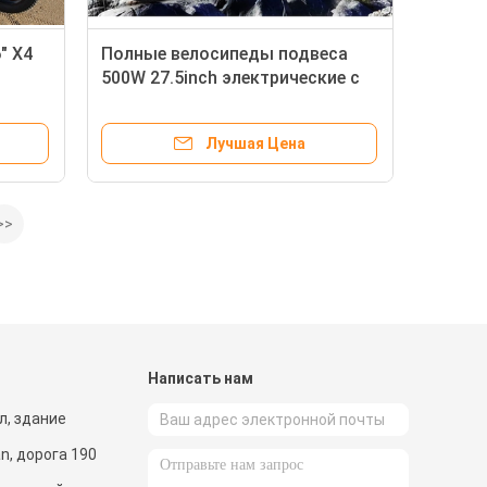
" X4
Полные велосипеды подвеса
500W 27.5inch электрические с
w
удаленным мотором ebike
отключения
Лучшая Цена
дение
>>
и
Написать нам
ол, здание
an, дорога 190