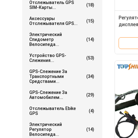
Отслежыватель GPS
(18)
SIM-Карты...
Регулят
Аксессуары
(15)
Отслежывателя GPS...
дисплея
Ebike д
Электрический
E-велос
Спидометр
(14)
Велосипеда...
Устройство GPS-
(53)
Слежения...
GPS-Слежение За
Транспортными
(34)
Средствами...
GPS-Слежение За
(29)
Автомобилем...
Отслежыватель Ebike
(4)
GPS
Электрический
Регулятор
(14)
Велосипеда...