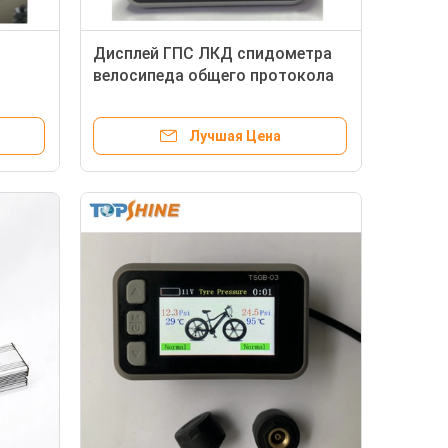
Дисплей ГПС ЛКД спидометра
велосипеда общего протокола
электрический с системой
Блуэтоотх РФИД
Лучшая Цена