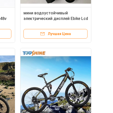
мини водоустойчивый
 48v
электрический дисплей Ebike Lcd
спидометра велосипеда 24v с
аварийной системой
Лучшая Цена