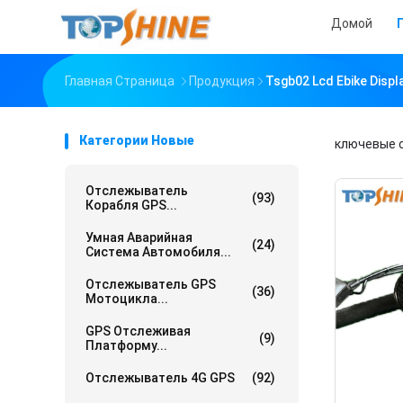
Домой
Главная Страница
Продукция
Tsgb02 Lcd Ebike Dis
Категории Новые
ключевые 
Отслежыватель
(93)
Корабля GPS...
Умная Аварийная
(24)
Система Автомобиля...
Отслежыватель GPS
(36)
Мотоцикла...
GPS Отслеживая
(9)
Платформу...
Отслежыватель 4G GPS
(92)