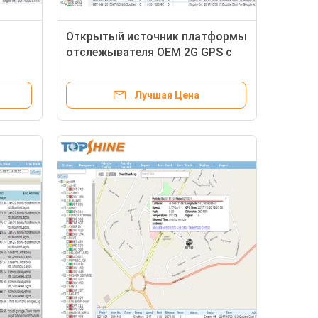
Открытый источник платформы
отслежывателя OEM 2G GPS с
я
API SDK
Лучшая Цена
умный