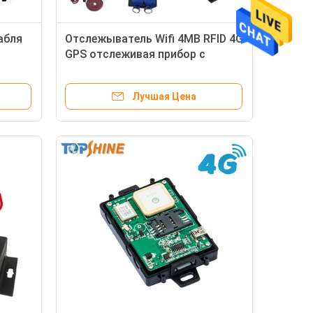
абля
Отслежыватель Wifi 4MB RFID 4G
GPS отслеживая прибор с
и
датчиком топлива OBD
Лучшая Цена