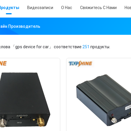
Продукты
Видеозаписи
О Нас
Свяжитесь С Нами
Но
нлайн Производитель
слова
「gps device for car」
соответствие
251
продукты.