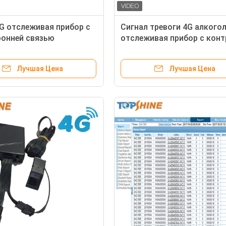
G отслеживая прибор с
Сигнал тревоги 4G алкого
онней связью
отслеживая прибор с кон
ния Multi канала видео-
Multi камеры Точки доступ
видео-
Лучшая Цена
Лучшая Цена