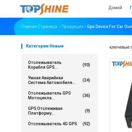
Домой
Главная Страница
Продукция
Gps Device For Car О
Категории Новые
ключевые 
Отслежыватель
(93)
Корабля GPS...
Умная Аварийная
(24)
Система Автомобиля...
Отслежыватель GPS
(36)
Мотоцикла...
GPS Отслеживая
(9)
Платформу...
Отслежыватель 4G GPS
(92)