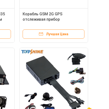
M35
Корабль GSM 2G GPS
м
отслеживая прибор
твие
отслежывателя мотоцикла
прибора с сигналом тревоги
Лучшая Цена
масла протекая