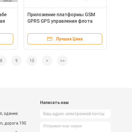
абе
Приложение платформы GSM
ая
GPRS GPS управления флота
са
посещаемости топлива
отслеживая программное
Лучшая Цена
обеспечение
8
9
10
>
>>
и
Написать нам
ол, здание
an, дорога 190