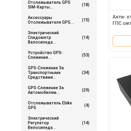
Отслежыватель GPS
(18)
SIM-Карты...
Анти- о
Аксессуары
(15)
Отслежывателя GPS...
ГПС сиг
автомо
Электрический
похищен
Спидометр
(14)
Велосипеда...
загород
Устройство GPS-
(53)
Слежения...
GPS-Слежение За
Транспортными
(34)
Средствами...
GPS-Слежение За
(29)
Автомобилем...
Отслежыватель Ebike
(4)
GPS
Электрический
Регулятор
(14)
Велосипеда...