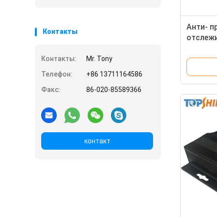
Анти- п
Контакты
отслежи
сигнала
сигнале
Контакты:
Mr. Tony
Телефон:
+86 13711164586
Факс:
86-020-85589366
контакт