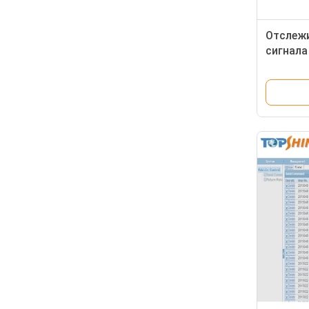
Отслеж
сигнала
отпечат
управле