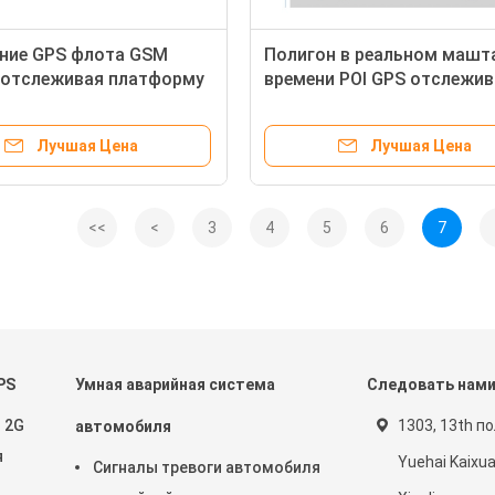
ние GPS флота GSM
Полигон в реальном машт
 отслеживая платформу
времени POI GPS отслежив
ОЖЕНИЕМ исходного
систему слежения автобу
I
корабля платформы
Лучшая Цена
Лучшая Цена
<<
<
3
4
5
6
7
PS
Умная аварийная система
Следовать нам
 2G
1303, 13th п
автомобиля
я
Yuehai Kaixu
Сигналы тревоги автомобиля