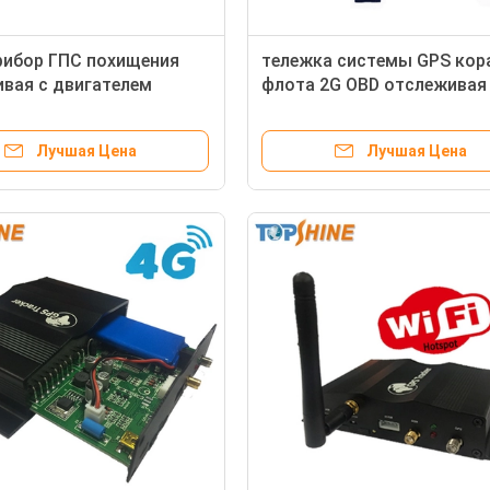
рибор ГПС похищения
тележка системы GPS кор
вая с двигателем
флота 2G OBD отслеживая
 тревоги движения на
прибор с сигналом тревог
 тревоги
усталости водителя
Лучшая Цена
Лучшая Цена