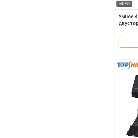
Умное 4
двустор
наблюде