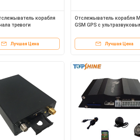
тслежыватель корабля
Отслежыватель корабля 
нала тревоги
GSM GPS с ультразвуковы
биля Блуэтоотх
датчиком топлива отсутс
ия с сигналом тревоги
танка сверла
Лучшая Цена
Лучшая Цена
ки Гео