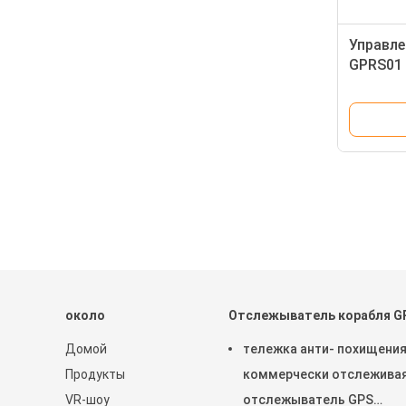
Управле
GPRS01
с ПРИЛ
кода AP
около
Отслежыватель корабля G
Домой
тележка анти- похищения
Продукты
коммерчески отслежива
VR-шоу
отслежыватель GPS