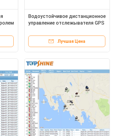
ля
Водоустойчивое дистанционное
тролем
управление отслежывателя GPS
а Wifi
сети корабля Cat1 4G
Лучшая Цена