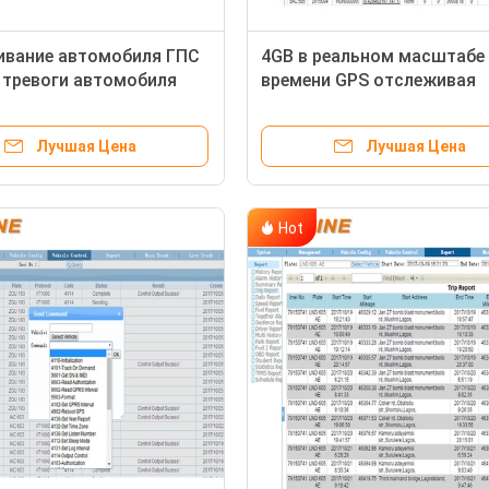
ивание автомобиля ГПС
4GB в реальном масштабе
 тревоги автомобиля
времени GPS отслеживая
ка пальца умное для
отслежыватель расписани
ния флота
автобусов программного
Лучшая Цена
Лучшая Цена
обеспечения платформы 
с сигналом тревоги SOS
Hot