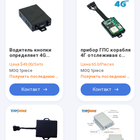
Водитель кнопки
прибор ГПС корабля
определяет 4G
4Г отслеживая с
тележку GPS
сигнализацией
Цена:
$49.00/Sets
Цена:
65.0/Pieces
отслеживая прибор
автомобиля
MOQ:
1piece
MOQ:
1piece
с умным сигналом
Ибуттон и
тревоги
водителем
Получить последнюю цену
Получить последнюю цену
автомобиля
определяет
Контакт
Контакт
Домой
Продукты
Видеозаписи