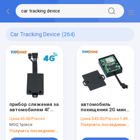
Car Tracking Device
(264)
прибор слежения за
автомобиль
автомобилем 4Г
похищения 2G мини
ГПС с монитором
GPS анти-
Цена:
65.00/Pieces
Цена:
$45.00/Pieces 1-499 Pieces
температуры
отслеживая прибор
MOQ:
1piece
Получить последнюю цену
влажности
для безопасности
Блуэтоотх
корабля
Получить последнюю цену