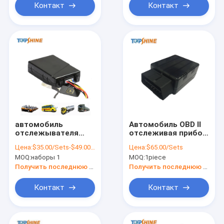
Контакт
Контакт
автомобиль
Автомобиль OBD II
отслежывателя
отслеживая прибор
GPS SIM-карты
отсутствие
Цена:
$35.00/Sets-$49.00/Sets
Цена:
$65.00/Sets
1900Mhz 2
отслежывателя
MOQ:
наборы 1
MOQ:
1piece
отслеживая прибор
OGT01 GPS
с
трейлера
Получить последнюю цену
Получить последнюю цену
сигнализационным
ежемесячной
реле SOS
платы
Контакт
Контакт