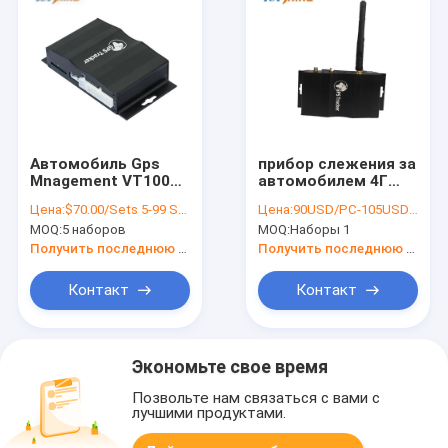
Автомобиль Gps
прибор слежения за
Mnagement VT1000
автомобилем 4Г
Sim флота
ВИФИ ГПС с
Цена:
$70.00/Sets 5-99 Sets
Цена:
90USD/PC-105USD/PC
отслеживая
сигналом тревоги
MOQ:
5 наборов
MOQ:
Наборы 1
отслежыватель Gps
украденного
тележки прибора с
топлива
Получить последнюю цену
Получить последнюю цену
картой 64GB SD
Контакт
Контакт
Экономьте свое время
Позвольте нам связаться с вами с
лучшими продуктами.