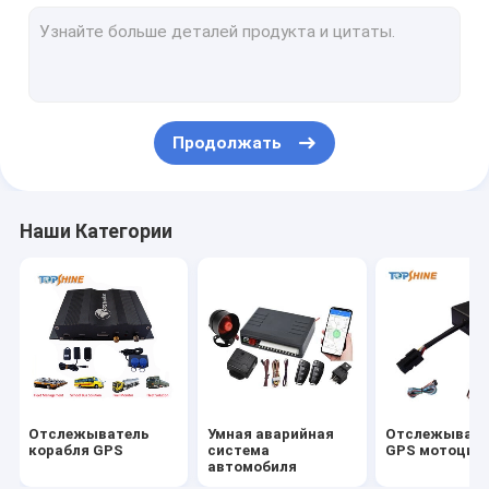
GPS отслеживая платформу
отслежыватель 4G GPS
Отслежыватель GPS SIM-карты
Продолжать
Аксессуары отслежывателя GPS
Электрический спидометр велосипеда
Наши Категории
Устройство GPS-слежения
GPS-слежение за транспортными средствами
GPS-слежение за автомобилем
Отслежыватель Ebike GPS
Отслежыватель
Умная аварийная
Отслежывате
Электрический регулятор велосипеда
корабля GPS
система
GPS мотоцик
автомобиля