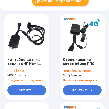
Дайте ваше требование
Каттабле датчик
Отслеживание
топлива 4Г Кат1
автомобиля ГПС
ГПС отслеживая
сигнала тревоги
Цена:
$65.00/Piece
Цена:
$65.00/Pieces
прибор с
автомобиля
MOQ:
1 кусок
MOQ:
1piece
соединителем ОБД
отпечатка пальца
умное для
Получить последнюю цену
Получить последнюю цену
управления флота
Контакт
Контакт